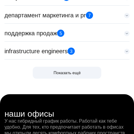
HeadHunter::Телефонные продажи
Москва
29 июл. 2026
Senior ML Engineer — Matching / NLP
департамент маркетинга и pr
з/п не указана
7
Тренер по развитию компетенций продаж
HeadHunter::Analytics/Data Science
Ташкент
HeadHunter::Коммерческий департамент
4 авг. 2026
Продуктовый маркетолог b2b, брендинговые продукты
21 июл. 2026
поддержка продаж
з/п не указана
5
Менеджер по привлечению клиентов (B2B)
HeadHunter::Департамент маркетинга
з/п не указана
Москва
HeadHunter::Телефонные продажи
20 июл. 2026
Санкт-Петербург
Менеджер поддержки продаж для клиентов Узбекистана
5 авг. 2026
infrastructure engineers
з/п не указана
3
Data Scientist в Сетку
HeadHunter::Поддержка продаж
100000 - 137000 ₽
Москва
Key Account Manager (EdTech)
HeadHunter::Analytics/Data Science
вчера
Ярославль
HeadHunter::Коммерческий департамент
Ведущий сетевой инженер
29 июл. 2026
з/п не указана
Младший SEO специалист
Показать ещё
вчера
HeadHunter::Infrastructure engineers
з/п не указана
Москва
Специалист телемаркетинга
HeadHunter::Департамент маркетинга
150000 ₽
27 июл. 2026
Москва
HeadHunter::Телефонные продажи
10 июл. 2026
Нижний Новгород
з/п не указана
Менеджер поддержки продаж для клиентов Узбекистана
13 июл. 2026
з/п не указана
Ярославль
Team Lead TrustML
HeadHunter::Поддержка продаж
10000000 so'm
Москва
Key Account Manager (EdTech)
HeadHunter::Analytics/Data Science
вчера
Ташкент
HeadHunter::Коммерческий департамент
Senior data engineer
29 июл. 2026
з/п не указана
наши офисы
Бренд-менеджер b2c
вчера
HeadHunter::Infrastructure engineers
з/п не указана
Ярославль
Менеджер по продажам в сегменте малого и среднего
HeadHunter::Департамент маркетинга
У нас гибридный график работы. Работай как тебе
150000 ₽
23 июл. 2026
Москва
бизнеса
удобно. Для тех, кто предпочитает работать в офисах
5 авг. 2026
Санкт-Петербург
з/п не указана
HeadHunter::Телефонные продажи
Менеджер поддержки продаж для клиентов Узбекистана
мы открыли десять комфортных рабочих пространств
з/п не указана