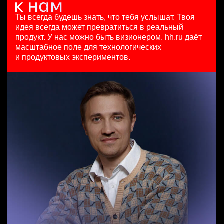
Менеджер по работе с ключевыми клиентами (КАМ)
5 авг. 2026
HeadHunter::Analytics/Data Science
Москва
HeadHunter::Коммерческий департамент
125000 - 175000 ₽
4 авг. 2026
Ты всегда будешь знать, что тебя услышат.
Твоя
6 авг. 2026
Ярославль
з/п не указана
идея всегда может превратиться в реальный
Менеджер по внешним коммуникациям (Узбекистан)
з/п не указана
Москва
продукт.
У нас можно быть визионером. hh.ru даёт
HeadHunter::Департамент маркетинга
Москва
масштабное поле для технологических
Менеджер по продажам B2B
24 июл. 2026
и продуктовых экспериментов.
HeadHunter::Телефонные продажи
з/п не указана
Key Account Manager (EdTech)
вчера
Ташкент
HeadHunter::Коммерческий департамент
7200000 - 16800000 so'm
вчера
Ташкент
150000 ₽
Ярославль