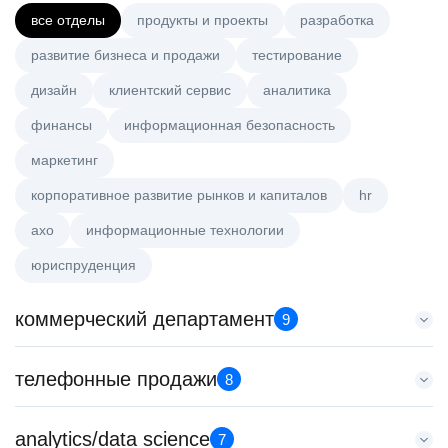
все отделы
продукты и проекты
разработка
развитие бизнеса и продажи
тестирование
дизайн
клиентский сервис
аналитика
финансы
информационная безопасность
маркетинг
корпоративное развитие рынков и капиталов
hr
axo
информационные технологии
юриспруденция
коммерческий департамент
9
Старший аналитик клиентской эффективности
телефонные продажи
8
HeadHunter::Коммерческий департамент
3 авг. 2026
Менеджер по продажам крупному бизнесу
analytics/data science
з/п не указана
7